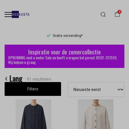
0
Gratis verzending*
Lang
Inspiratie voor de zomercollectie
-
OPRUIMING vind u onder Sale en heeft u vragen bel gerust 0592-313510,
Wij helpen u graag.
Keskusta
Lang
91 resultaten
Filters