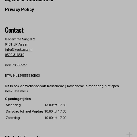
Footer
Privacy Policy
Contact
Gedempte Singel 2
9401 JP Assen
info@keskusta.nl
0592-313510
KvK 70586527
BTW NL129555630B03
Dit is ook de Webshop van Kosadome ( Kosadome is maandag niet open
Keskusta wel )
Openingstijden
Maandag
13.00 tot 17.30
Dinsdag tot met Vrijdag
10.00 tot 17.30
Zaterdag
10.00 tot 17.00