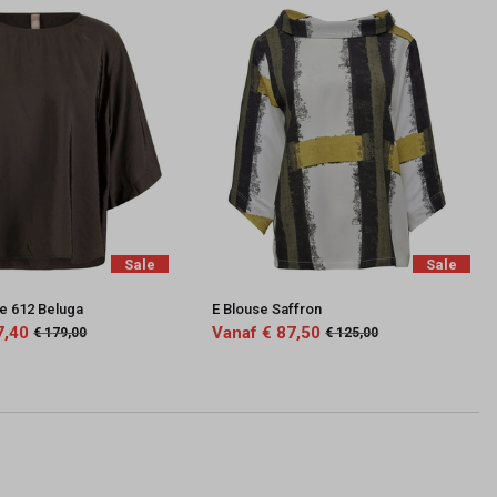
Sale
Sale
se 612 Beluga
E Blouse Saffron
7,40
Vanaf € 87,50
€ 179,00
€ 125,00