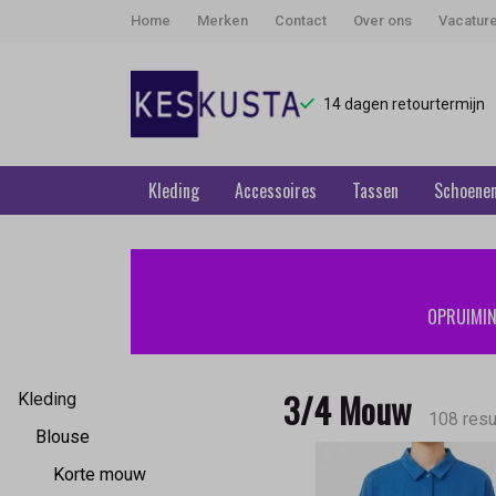
Home
Merken
Contact
Over ons
Vacatur
14 dagen retourtermijn
Kleding
Accessoires
Tassen
Schoene
3/4
Mouw
OPRUIMING
-
Keskusta
3/4 Mouw
Kleding
108 resu
Blouse
Korte mouw