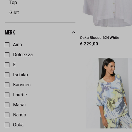
Top
Gilet
MERK
Kies een Merk om op te filteren
Oska Blouse 624 White
€ 229,00
Aino
Dolcezza
E
Ischiko
Karvinen
LauRie
Masai
Nanso
Oska