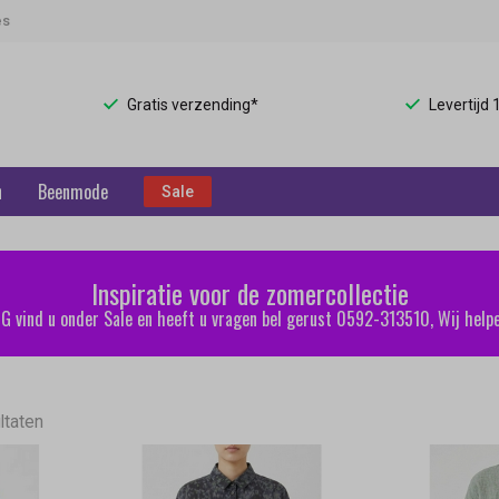
es
Gratis verzending*
Levertijd
n
Beenmode
Sale
Inspiratie voor de zomercollectie
 vind u onder Sale en heeft u vragen bel gerust 0592-313510, Wij helpe
ltaten