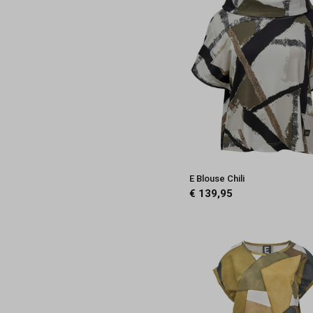
40
38
36
34
4
3
2
E Blouse Chili
1
€ 139,95
0