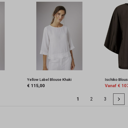
Yellow Label Blouse Khaki
Ischiko Blou
€ 115,00
Vanaf € 10
1
2
3