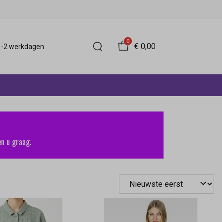
0
€ 0,00
 1-2 werkdagen
n u graag.