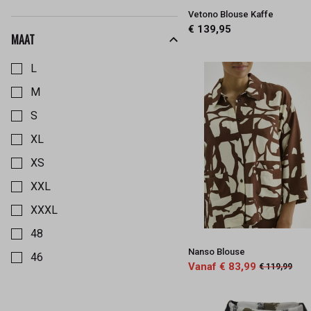
Ritva Falla
Vetono Blouse Kaffe
€ 139,95
Trine Kryger
MAAT
Kies een Maat om op te filteren
Vetono
L
M
S
XL
XS
XXL
XXXL
48
Nanso Blouse
46
Vanaf € 83,99
€ 119,99
44
42