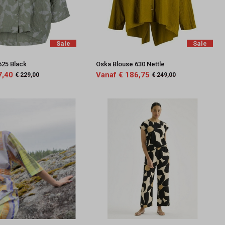
Sale
Sale
625 Black
Oska Blouse 630 Nettle
7,40
Vanaf € 186,75
€ 229,00
€ 249,00