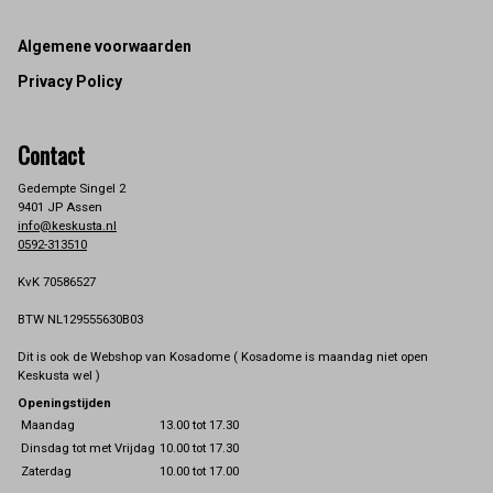
Footer
Algemene voorwaarden
Privacy Policy
Contact
Gedempte Singel 2
9401 JP Assen
info@keskusta.nl
0592-313510
KvK 70586527
BTW NL129555630B03
Dit is ook de Webshop van Kosadome ( Kosadome is maandag niet open
Keskusta wel )
Openingstijden
Maandag
13.00 tot 17.30
Dinsdag tot met Vrijdag
10.00 tot 17.30
Zaterdag
10.00 tot 17.00