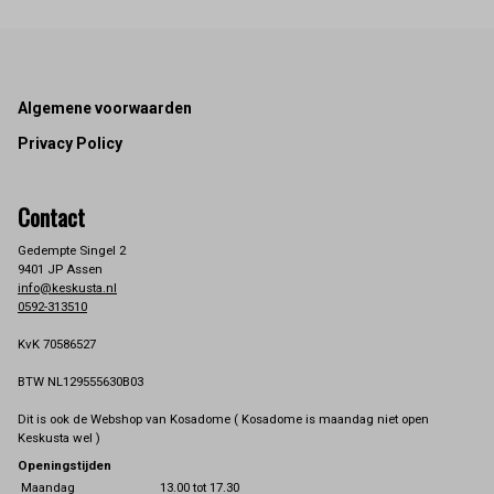
Footer
Algemene voorwaarden
Privacy Policy
Contact
Gedempte Singel 2
9401 JP Assen
info@keskusta.nl
0592-313510
KvK 70586527
BTW NL129555630B03
Dit is ook de Webshop van Kosadome ( Kosadome is maandag niet open
Keskusta wel )
Openingstijden
Maandag
13.00 tot 17.30