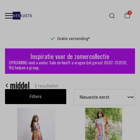
0
Gratis verzending*
middel
Inspiratie voor de zomercollectie
-
OPRUIMING vind u onder Sale en heeft u vragen bel gerust 0592-313510,
Wij helpen u graag.
Keskusta
middel
3 resultaten
Filters