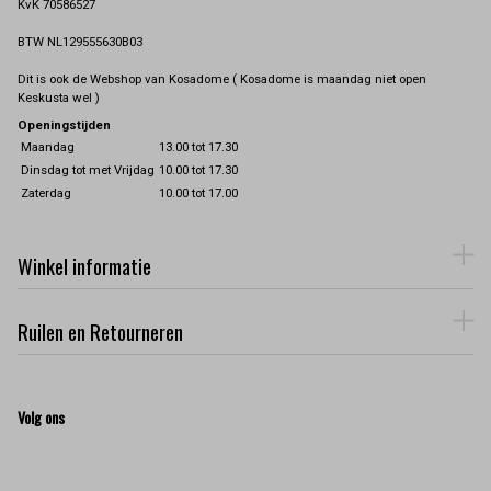
KvK 70586527
BTW NL129555630B03
Dit is ook de Webshop van Kosadome ( Kosadome is maandag niet open
Keskusta wel )
Openingstijden
Maandag
13.00 tot 17.30
Dinsdag tot met Vrijdag
10.00 tot 17.30
Zaterdag
10.00 tot 17.00
Winkel informatie
Ruilen en Retourneren
Volg ons