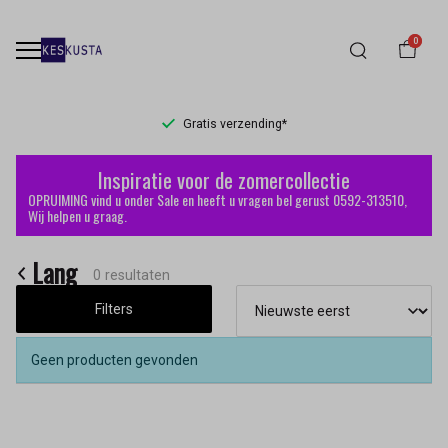
0
Gratis verzending*
Lang
Inspiratie voor de zomercollectie
-
OPRUIMING vind u onder Sale en heeft u vragen bel gerust 0592-313510,
Wij helpen u graag.
Keskusta
Lang
0 resultaten
Filters
Geen producten gevonden