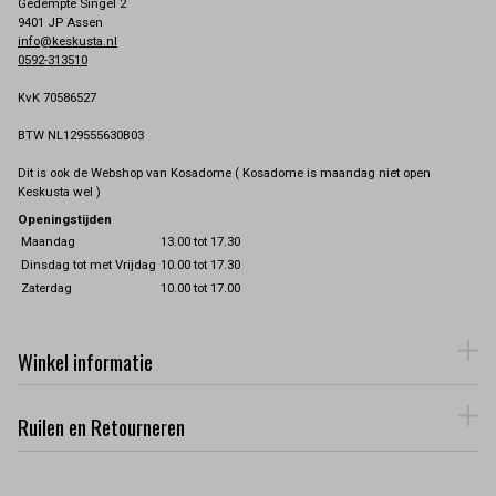
Gedempte Singel 2
9401 JP Assen
info@keskusta.nl
0592-313510
KvK 70586527
BTW NL129555630B03
Dit is ook de Webshop van Kosadome ( Kosadome is maandag niet open
Keskusta wel )
Openingstijden
Maandag
13.00 tot 17.30
Dinsdag tot met Vrijdag
10.00 tot 17.30
Zaterdag
10.00 tot 17.00
Winkel informatie
Ruilen en Retourneren