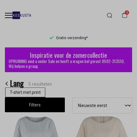
0
Gratis verzending*
Lang
Inspiratie voor de zomercollectie
-
OPRUIMING vind u onder Sale en heeft u vragen bel gerust 0592-313510,
Wij helpen u graag.
Keskusta
Lang
5 resultaten
T-shirt met print
Filters