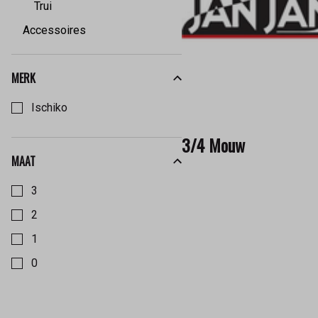
Trui
Accessoires
MERK
Kies een Merk om op te filteren
Ischiko
3/4 Mouw
MAAT
Kies een Maat om op te filteren
3
2
1
0