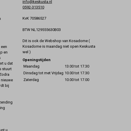
info@keskusta.nl
0592-313510
KvK 70586527
n
BTW NL129555630B03
Dit is ook de Webshop van Kosadome (
Kosadome is maandag niet open Keskusta
t een
wel )
op en
s
Openingstijden
rt u dat
Maandag
13.00 tot 17.30
s stuurt
Dinsdag tot met Vrijdag
10.00 tot 17.30
 Zodra
Zaterdag
10.00 tot 17.00
t nieuwe
dt bij
rzending
ing
unt u