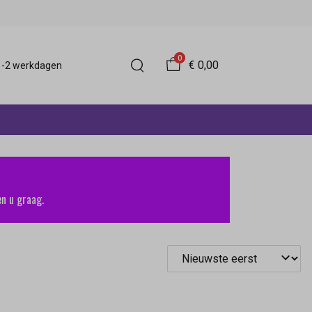
0
€ 0,00
 1-2 werkdagen
n u graag.