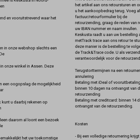
rmee is Keskusta in Noord-
het artikel aan ons retoursturen en 
een
u het aankoopbedrag terug. Voeg alt
factuur/retourformulier bij de
nd en vooruitstrevend waar het
retourzending, graag de reden van r
uw IBAN nummer en naam invullen.
Keskusta raadt u aan uw bestelling a
metTrack trace aan ons retour te stu
deze manier is de bestelling te vol
en in onze webshop slechts een
de Track&Trace code. U als verzend
 De
verantwoordelijk voor de retourzend
 in onze winkel in Assen. Deze
Terugstorttermijnen na een retourner
annulering
Betaling met iDeal of vooruitbetaling
in een oogopslag de mogelijkheid
binnen 10 dagen na ontvangst van 
ar
retourzending
Betaling met creditcard: binnen 14 
k kunt u daarbij rekenen op
ontvangst van de retourzending.
n
lleen daarom al loont een bezoek
Kosten
de
- Bij een volledige retournering krijg
gemakkelijkt het uw toekomstige