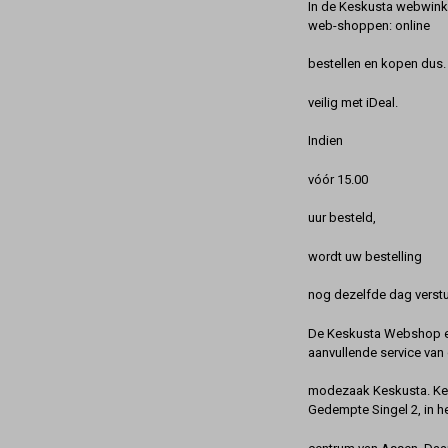
In de Keskusta webwinke
web-shoppen: online
bestellen en kopen dus. 
veilig met iDeal.
Indien
vóór 15.00
uur besteld,
wordt uw bestelling
nog dezelfde dag verstu
De Keskusta Webshop en
aanvullende service van 
modezaak Keskusta. Kes
Gedempte Singel 2, in h