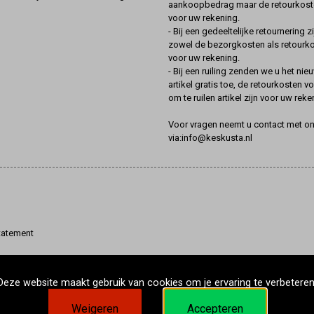
aankoopbedrag maar de retourkoste
voor uw rekening.
- Bij een gedeeltelijke retournering zi
zowel de bezorgkosten als retourk
voor uw rekening.
- Bij een ruiling zenden we u het nie
artikel gratis toe, de retourkosten v
om te ruilen artikel zijn voor uw reke
Voor vragen neemt u contact met o
via:info@keskusta.nl
tatement
Deze website maakt gebruik van cookies om je ervaring te verbeteren
Weigeren
Accepteren