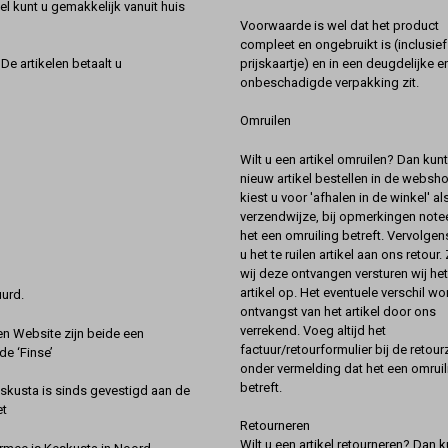
l kunt u gemakkelijk vanuit huis
Voorwaarde is wel dat het product
compleet en ongebruikt is (inclusief
prijskaartje) en in een deugdelijke e
De artikelen betaalt u
onbeschadigde verpakking zit.
Omruilen
Wilt u een artikel omruilen? Dan kun
nieuw artikel bestellen in de websh
kiest u voor 'afhalen in de winkel' al
verzendwijze, bij opmerkingen notee
het een omruiling betreft. Vervolgen
u het te ruilen artikel aan ons retour.
wij deze ontvangen versturen wij he
artikel op. Het eventuele verschil wor
urd.
ontvangst van het artikel door ons
verrekend. Voeg altijd het
 Website zijn beide een
factuur/retourformulier bij de retou
de ‘Finse’
onder vermelding dat het een omruil
betreft.
kusta is sinds gevestigd aan de
et
Retourneren
Wilt u een artikel retourneren? Dan k