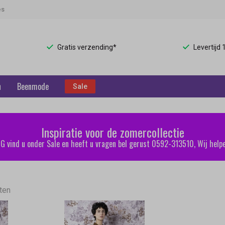
es
Gratis verzending*
Levertijd
n
Beenmode
Sale
Inspiratie voor de zomercollectie
 vind u onder Sale en heeft u vragen bel gerust 0592-313510, Wij helpe
aten