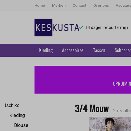
Home
Merken
Contact
Over ons
Vacatur
14 dagen retourtermijn
Kleding
Accessoires
Tassen
Schoene
3/4
Mouw
OPRUIMING
-
Keskusta
3/4 Mouw
Ischiko
2 result
Kleding
Blouse