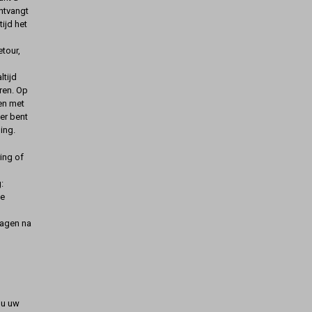
ontvangt
ijd het
etour,
ltijd
ren. Op
gen met
er bent
ing.
ing of
:
de
dagen na
t u uw