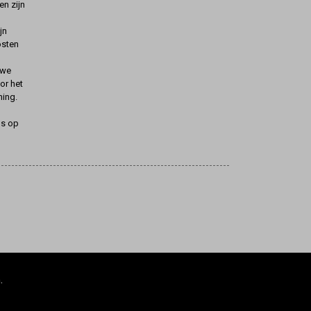
n zijn
jn
osten
uwe
oor het
ning.
ns op
.