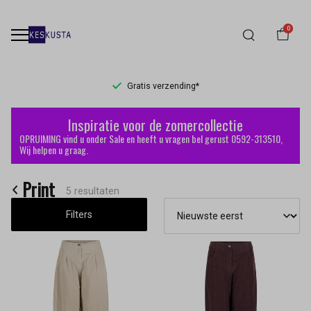
0
Levertijd 1-2 werkdagen
Print
Inspiratie voor de zomercollectie
-
OPRUIMING vind u onder Sale en heeft u vragen bel gerust 0592-313510,
Wij helpen u graag.
Keskusta
Print
5 resultaten
Filters