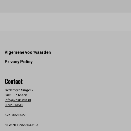
Footer
Algemene voorwaarden
Privacy Policy
Contact
Gedempte Singel 2
9401 JP Assen
info@keskusta.nl
0592-313510
KvK 70586527
BTW NL129555630B03