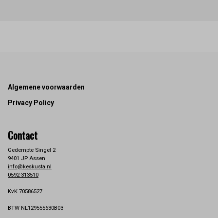
Footer
Algemene voorwaarden
Privacy Policy
Contact
Gedempte Singel 2
9401 JP Assen
info@keskusta.nl
0592-313510
KvK 70586527
BTW NL129555630B03