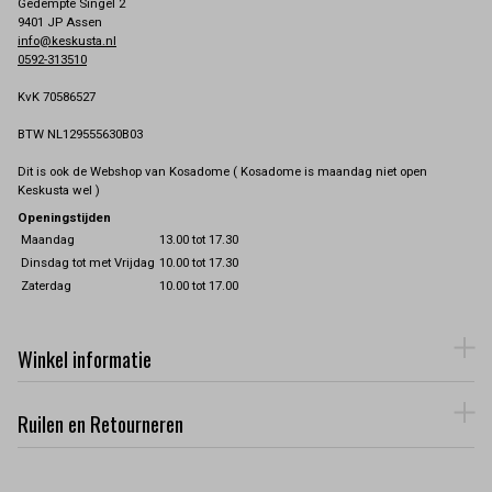
Gedempte Singel 2
9401 JP Assen
info@keskusta.nl
0592-313510
KvK 70586527
BTW NL129555630B03
Dit is ook de Webshop van Kosadome ( Kosadome is maandag niet open
Keskusta wel )
Openingstijden
Maandag
13.00 tot 17.30
Dinsdag tot met Vrijdag
10.00 tot 17.30
Zaterdag
10.00 tot 17.00
Winkel informatie
Ruilen en Retourneren