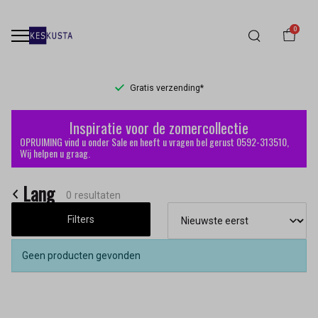
0
Gratis verzending*
Lang
Inspiratie voor de zomercollectie
-
OPRUIMING vind u onder Sale en heeft u vragen bel gerust 0592-313510,
Wij helpen u graag.
Keskusta
Lang
0 resultaten
Filters
Geen producten gevonden