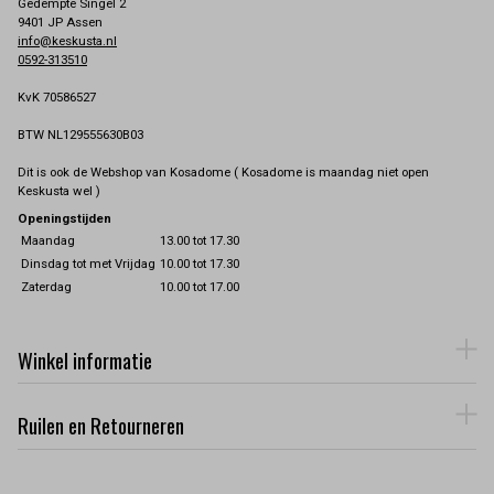
Gedempte Singel 2
9401 JP Assen
info@keskusta.nl
0592-313510
KvK 70586527
BTW NL129555630B03
Dit is ook de Webshop van Kosadome ( Kosadome is maandag niet open
Keskusta wel )
Openingstijden
Maandag
13.00 tot 17.30
Dinsdag tot met Vrijdag
10.00 tot 17.30
Zaterdag
10.00 tot 17.00
Winkel informatie
Ruilen en Retourneren