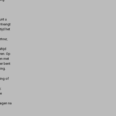
unt u
ontvangt
ijd het
etour,
ltijd
ren. Op
gen met
er bent
ing.
ing of
:
de
dagen na