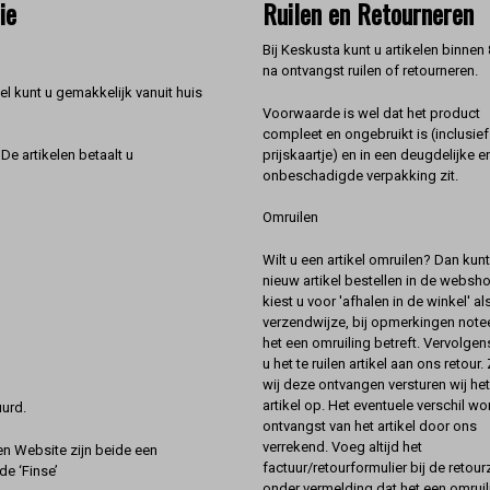
ie
Ruilen en Retourneren
Bij Keskusta kunt u artikelen binnen
na ontvangst ruilen of retourneren.
l kunt u gemakkelijk vanuit huis
Voorwaarde is wel dat het product
compleet en ongebruikt is (inclusief
prijskaartje) en in een deugdelijke e
De artikelen betaalt u
onbeschadigde verpakking zit.
Omruilen
Wilt u een artikel omruilen? Dan kun
nieuw artikel bestellen in de websh
kiest u voor 'afhalen in de winkel' al
verzendwijze, bij opmerkingen notee
het een omruiling betreft. Vervolgen
u het te ruilen artikel aan ons retour.
wij deze ontvangen versturen wij he
artikel op. Het eventuele verschil wor
urd.
ontvangst van het artikel door ons
verrekend. Voeg altijd het
 Website zijn beide een
factuur/retourformulier bij de retou
de ‘Finse’
onder vermelding dat het een omruil