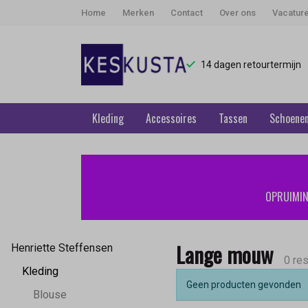
Home
Merken
Contact
Over ons
Vacatur
14 dagen retourtermijn
Kleding
Accessoires
Tassen
Schoene
Lange
mouw
OPRUIMING
-
Keskusta
Lange mouw
Henriette Steffensen
0 res
Kleding
Geen producten gevonden
Blouse