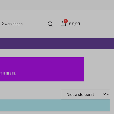
0
€ 0,00
 1-2 werkdagen
n u graag.