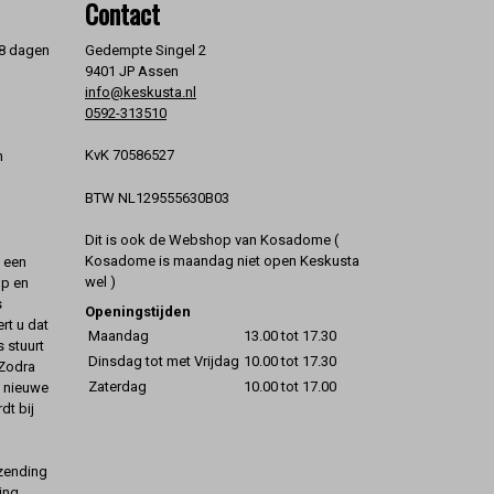
Contact
 8 dagen
Gedempte Singel 2
9401 JP Assen
info@keskusta.nl
0592-313510
KvK 70586527
n
BTW NL129555630B03
Dit is ook de Webshop van Kosadome (
Kosadome is maandag niet open Keskusta
t een
wel )
op en
s
Openingstijden
rt u dat
Maandag
13.00 tot 17.30
s stuurt
Dinsdag tot met Vrijdag
10.00 tot 17.30
 Zodra
Zaterdag
10.00 tot 17.00
t nieuwe
dt bij
rzending
ing