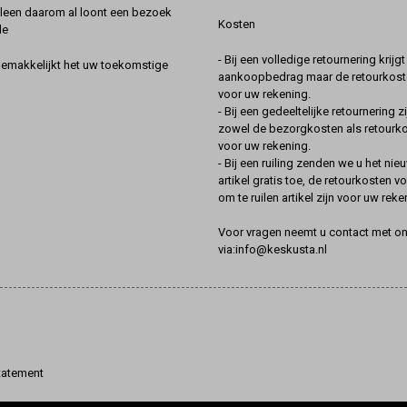
lleen daarom al loont een bezoek
Kosten
de
- Bij een volledige retournering krijg
gemakkelijkt het uw toekomstige
aankoopbedrag maar de retourkoste
voor uw rekening.
- Bij een gedeeltelijke retournering zi
zowel de bezorgkosten als retourk
voor uw rekening.
- Bij een ruiling zenden we u het nie
artikel gratis toe, de retourkosten v
om te ruilen artikel zijn voor uw reke
Voor vragen neemt u contact met o
via:info@keskusta.nl
tatement