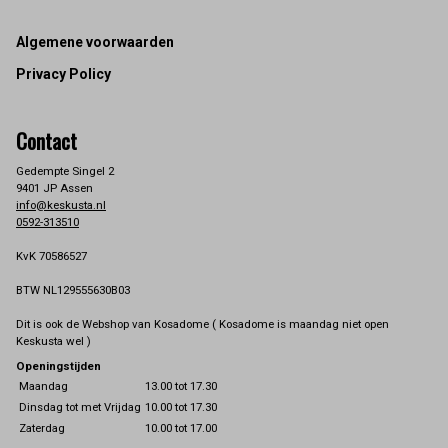
Footer
Algemene voorwaarden
Privacy Policy
Contact
Gedempte Singel 2
9401 JP Assen
info@keskusta.nl
0592-313510
KvK 70586527
BTW NL129555630B03
Dit is ook de Webshop van Kosadome ( Kosadome is maandag niet open
Keskusta wel )
Openingstijden
Maandag
13.00 tot 17.30
Dinsdag tot met Vrijdag
10.00 tot 17.30
Zaterdag
10.00 tot 17.00