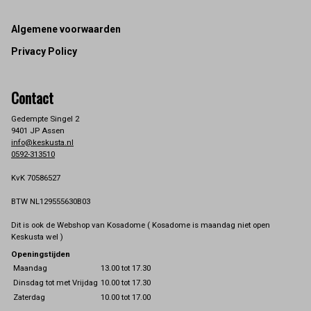
Footer
Algemene voorwaarden
Privacy Policy
Contact
Gedempte Singel 2
9401 JP Assen
info@keskusta.nl
0592-313510
KvK 70586527
BTW NL129555630B03
Dit is ook de Webshop van Kosadome ( Kosadome is maandag niet open
Keskusta wel )
Openingstijden
Maandag
13.00 tot 17.30
Dinsdag tot met Vrijdag
10.00 tot 17.30
Zaterdag
10.00 tot 17.00