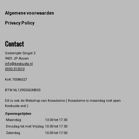
Footer
Algemene voorwaarden
Privacy Policy
Contact
Gedempte Singel 2
9401 JP Assen
info@keskusta.nl
0592-313510
KvK 70586527
BTW NL129555630B03
Dit is ook de Webshop van Kosadome ( Kosadome is maandag niet open
Keskusta wel )
Openingstijden
Maandag
13.00 tot 17.30
Dinsdag tot met Vrijdag
10.00 tot 17.30
Zaterdag
10.00 tot 17.00