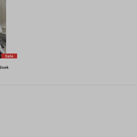
Sale
gdoek