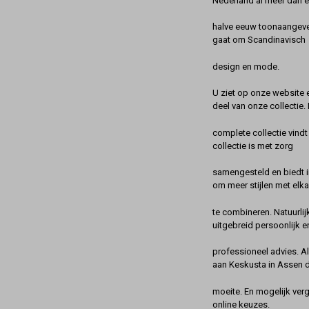
Nederland al meer dan 
halve eeuw toonaangeve
gaat om Scandinavisch
design en mode.
U ziet op onze website 
deel van onze collectie.
complete collectie vindt
collectie is met zorg
samengesteld en biedt 
om meer stijlen met elka
te combineren. Natuurlij
uitgebreid persoonlijk e
professioneel advies. A
aan Keskusta in Assen 
moeite. En mogelijk ver
online keuzes.