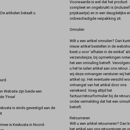
Voorwaarde is wel dat het product
compleet en ongebruikt is (inclusief
prijskaartje) en in een deugdelijke e
De artikelen betaalt u
onbeschadigde verpakking zit.
Omruilen
Wilt u een artikel omruilen? Dan kun
nieuw artikel bestellen in de websh
kiest u voor 'afhalen in de winkel' al
verzendwijze, bij opmerkingen notee
het een omruiling betreft. Vervolgen
u het te ruilen artikel aan ons retour.
wij deze ontvangen versturen wij he
artikel op. Het eventuele verschil wor
urd.
ontvangst van het artikel door ons
verrekend. Voeg altijd het
 Website zijn beide een
factuur/retourformulier bij de retou
de ‘Finse’
onder vermelding dat het een omruil
betreft.
kusta is sinds gevestigd aan de
et
Retourneren
Wilt u een artikel retourneren? Dan k
rmee is Keskusta in Noord-
het artikel aan ons retoursturen en 