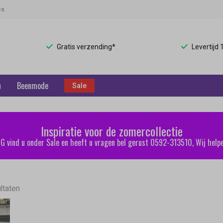
es
Gratis verzending*
Levertijd
n
Beenmode
Sale
Inspiratie voor de zomercollectie
 vind u onder Sale en heeft u vragen bel gerust 0592-313510, Wij helpe
ltaten