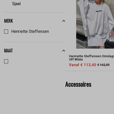
Sjaal
MERK
Kies een Merk om op te filteren
Henriette Steffensen
MAAT
Kies een Maat om op te filteren
Henriette Steffensen Omsla
Off White
.
Vanaf € 113,40
€ 162,00
Accessoires