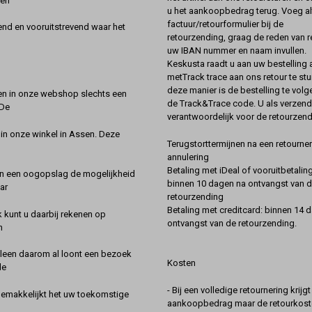
een
u het aankoopbedrag terug. Voeg alt
factuur/retourformulier bij de
nd en vooruitstrevend waar het
retourzending, graag de reden van r
uw IBAN nummer en naam invullen.
Keskusta raadt u aan uw bestelling a
metTrack trace aan ons retour te stu
deze manier is de bestelling te vol
en in onze webshop slechts een
de Track&Trace code. U als verzend
 De
verantwoordelijk voor de retourzend
 in onze winkel in Assen. Deze
Terugstorttermijnen na een retourner
annulering
Betaling met iDeal of vooruitbetaling
in een oogopslag de mogelijkheid
binnen 10 dagen na ontvangst van 
ar
retourzending
Betaling met creditcard: binnen 14 
k kunt u daarbij rekenen op
ontvangst van de retourzending.
n
lleen daarom al loont een bezoek
Kosten
de
- Bij een volledige retournering krijg
gemakkelijkt het uw toekomstige
aankoopbedrag maar de retourkoste