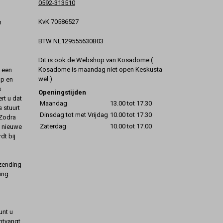
0592-313510
KvK 70586527
n
BTW NL129555630B03
Dit is ook de Webshop van Kosadome (
Kosadome is maandag niet open Keskusta
t een
wel )
op en
s
Openingstijden
rt u dat
Maandag
13.00 tot 17.30
s stuurt
Dinsdag tot met Vrijdag
10.00 tot 17.30
 Zodra
Zaterdag
10.00 tot 17.00
t nieuwe
dt bij
rzending
ing
unt u
ontvangt