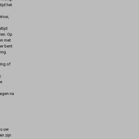
ijd het
etour,
ltijd
ren. Op
gen met
er bent
ing.
ing of
:
de
dagen na
t u uw
n zijn