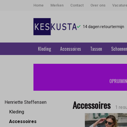
Home
Merken
Contact
Over ons
Vacatur
14 dagen retourtermijn
Kleding
Accessoires
Tassen
Schoene
Accessoires
-
OPRUIMING
Keskusta
Accessoires
Henriette Steffensen
1 resu
Kleding
Accessoires