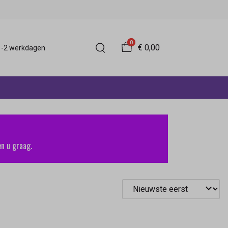
0
€ 0,00
 1-2 werkdagen
n u graag.