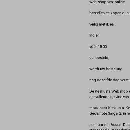
web-shoppen: online
bestellen en kopen dus. 
veilig met iDeal.
Indien
vóór 15.00
uur besteld,
wordt uw bestelling
nog dezelfde dag verstu
De Keskusta Webshop en
aanvullende service van 
modezaak Keskusta. Kes
Gedempte Singel 2, in h
centrum van Assen. Daa