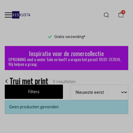
0
Gratis verzending*
Trui
Inspiratie voor de zomercollectie
met
OPRUIMING vind u onder Sale en heeft u vragen bel gerust 0592-313510,
Wij helpen u graag.
print
Trui met print
-
0 resultaten
Filters
Keskusta
Geen producten gevonden