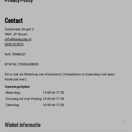
Privacy Policy
Contact
Gedempte Singel 2
9401 JP Assen
info@keskusta.nl
0592-313510
KvK 70586527
BTW NL129555630B03
Dit is ook de Webshop van Kosadome ( Kosadome is maandag niet open
Keskusta wel )
Openingstijden
Maandag
13.00 tot 17.30
Dinsdag tot met Vrijdag
10.00 tot 17.30
Zaterdag
10.00 tot 17.00
Winkel informatie