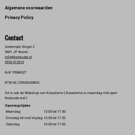
Footer
Algemene voorwaarden
Privacy Policy
Contact
Gedempte Singel 2
9401 JP Assen
info@keskusta.nl
0592-313510
KvK 70586527
BTW NL129555630B03
Dit is ook de Webshop van Kosadome ( Kosadome is maandag niet open
Keskusta wel )
Openingstijden
Maandag
13.00 tot 17.30
Dinsdag tot met Vrijdag
10.00 tot 17.30
Zaterdag
10.00 tot 17.00