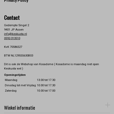
Privacy Policy
Contact
Gedempte Singel 2
9401 JP Assen
info@keskusta.nl
0592-313510
KvK 70586527
BTW NL129555630B03
Dit is ook de Webshop van Kosadome ( Kosadome is maandag niet open
Keskusta wel )
Openingstijden
Maandag
13.00 tot 17.30
Dinsdag tot met Vrijdag
10.00 tot 17.30
Zaterdag
10.00 tot 17.00
Winkel informatie