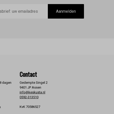
Aanmelden
Contact
 8 dagen
Gedempte Singel 2
9401 JP Assen
info@keskusta.nl
0592-313510
KvK 70586527
n