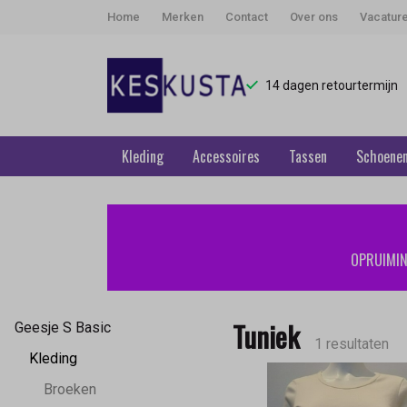
Home
Merken
Contact
Over ons
Vacatur
14 dagen retourtermijn
Kleding
Accessoires
Tassen
Schoene
Tuniek
-
OPRUIMING
Keskusta
Tuniek
Geesje S Basic
1 resultaten
Kleding
Broeken