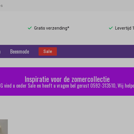
es
Gratis verzending*
Levertijd
n
Beenmode
Sale
Inspiratie voor de zomercollectie
 vind u onder Sale en heeft u vragen bel gerust 0592-313510, Wij helpe