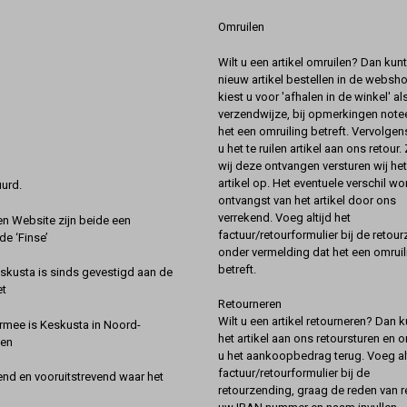
Omruilen
Wilt u een artikel omruilen? Dan kun
nieuw artikel bestellen in de websh
kiest u voor 'afhalen in de winkel' al
verzendwijze, bij opmerkingen notee
het een omruiling betreft. Vervolgen
u het te ruilen artikel aan ons retour.
wij deze ontvangen versturen wij he
artikel op. Het eventuele verschil wor
urd.
ontvangst van het artikel door ons
verrekend. Voeg altijd het
 Website zijn beide een
factuur/retourformulier bij de retou
de ‘Finse’
onder vermelding dat het een omruil
betreft.
kusta is sinds gevestigd aan de
et
Retourneren
Wilt u een artikel retourneren? Dan k
rmee is Keskusta in Noord-
het artikel aan ons retoursturen en 
een
u het aankoopbedrag terug. Voeg alt
factuur/retourformulier bij de
nd en vooruitstrevend waar het
retourzending, graag de reden van r