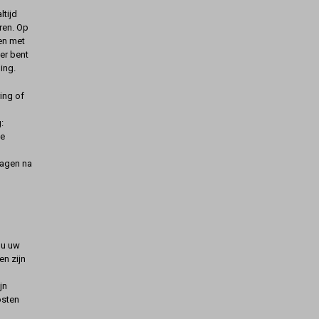
ltijd
ren. Op
gen met
er bent
ing.
ing of
:
de
dagen na
t u uw
n zijn
jn
osten