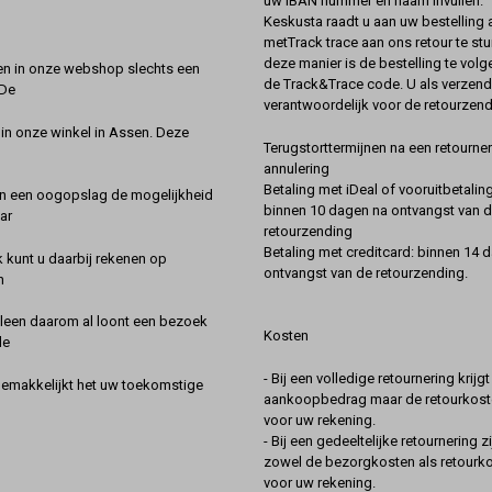
uw IBAN nummer en naam invullen.
Keskusta raadt u aan uw bestelling a
metTrack trace aan ons retour te stu
deze manier is de bestelling te vol
en in onze webshop slechts een
de Track&Trace code. U als verzend
 De
verantwoordelijk voor de retourzend
 in onze winkel in Assen. Deze
Terugstorttermijnen na een retourner
annulering
Betaling met iDeal of vooruitbetaling
in een oogopslag de mogelijkheid
binnen 10 dagen na ontvangst van 
ar
retourzending
Betaling met creditcard: binnen 14 
k kunt u daarbij rekenen op
ontvangst van de retourzending.
n
lleen daarom al loont een bezoek
Kosten
de
- Bij een volledige retournering krijg
gemakkelijkt het uw toekomstige
aankoopbedrag maar de retourkoste
voor uw rekening.
- Bij een gedeeltelijke retournering zi
zowel de bezorgkosten als retourk
voor uw rekening.