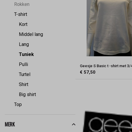
Rokken
T-shirt
Kort
Middel lang
Lang
Tuniek
Pulli
Geesje S Basic t -shirt met 3
€ 57,50
Turtel
Shirt
Big shirt
Top
MERK
Kies een Merk om op te filteren