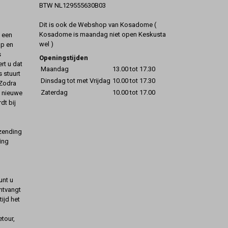
BTW NL129555630B03
Dit is ook de Webshop van Kosadome (
Kosadome is maandag niet open Keskusta
t een
wel )
op en
s
Openingstijden
rt u dat
Maandag
13.00 tot 17.30
s stuurt
Dinsdag tot met Vrijdag
10.00 tot 17.30
 Zodra
Zaterdag
10.00 tot 17.00
t nieuwe
dt bij
rzending
ing
unt u
ontvangt
ijd het
etour,