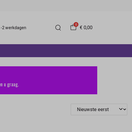
0
€ 0,00
 1-2 werkdagen
n u graag.