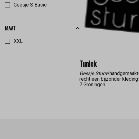
Geesje S Basic
MAAT
Kies een Maat om op te filteren
XXL
Tuniek
Geesje Sturre
handgemaakte 
recht een bijzonder kledin
7 Groningen.