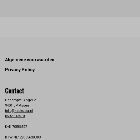
Footer
Algemene voorwaarden
Privacy Policy
Contact
Gedempte Singel 2
9401 JP Assen
info@keskusta.nl
0592-313510
KvK 70586527
BTW NL129555630B03