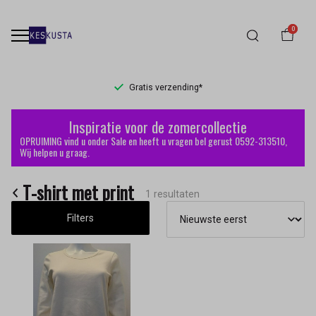
0
Gratis verzending*
T-
Inspiratie voor de zomercollectie
shirt
OPRUIMING vind u onder Sale en heeft u vragen bel gerust 0592-313510,
Wij helpen u graag.
met
T-shirt met print
print
1 resultaten
Filters
-
Keskusta