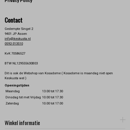
Privacy Policy
Contact
Gedempte Singel 2
9401 JP Assen
info@keskusta.nl
0592-313510
KvK 70586527
BTW NL129555630B03
Dit is ook de Webshop van Kosadome ( Kosadome is maandag niet open
Keskusta wel )
Openingstijden
Maandag
13.00 tot 17.30
Dinsdag tot met Vrijdag
10.00 tot 17.30
Zaterdag
10.00 tot 17.00
Winkel informatie