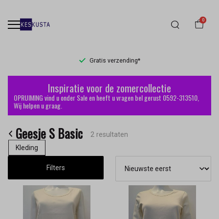
0
Gratis verzending*
Geesje
Inspiratie voor de zomercollectie
S
OPRUIMING vind u onder Sale en heeft u vragen bel gerust 0592-313510,
Wij helpen u graag.
Basic
Geesje S Basic
-
2 resultaten
Kleding
Keskusta
Filters