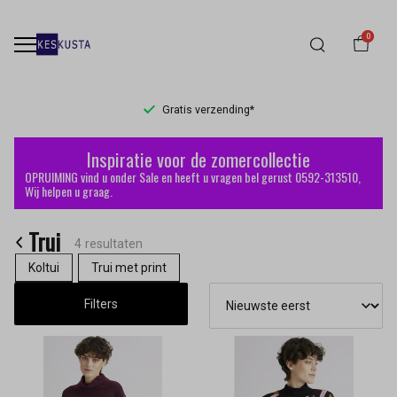
0
Gratis verzending*
Trui
Inspiratie voor de zomercollectie
-
OPRUIMING vind u onder Sale en heeft u vragen bel gerust 0592-313510,
Wij helpen u graag.
Keskusta
Trui
4 resultaten
Koltui
Trui met print
Filters