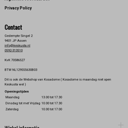
Privacy Policy
Contact
Gedempte Singel 2
9401 JP Assen
info@keskusta.nl
0592-313510
KvK 70586527
BTW NL129555630B03
Dit is ook de Webshop van Kosadome ( Kosadome is maandag niet open
Keskusta wel )
Openingstijden
Maandag
13.00 tot 17.30
Dinsdag tot met Vrijdag
10.00 tot 17.30
Zaterdag
10.00 tot 17.00
Winkel informatie