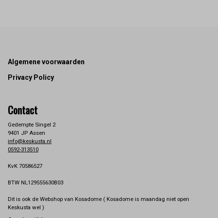
Footer
Algemene voorwaarden
Privacy Policy
Contact
Gedempte Singel 2
9401 JP Assen
info@keskusta.nl
0592-313510
KvK 70586527
BTW NL129555630B03
Dit is ook de Webshop van Kosadome ( Kosadome is maandag niet open
Keskusta wel )