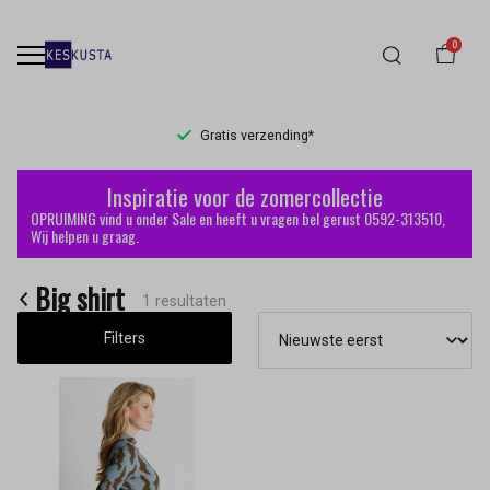
0
Gratis verzending*
Big
Inspiratie voor de zomercollectie
shirt
OPRUIMING vind u onder Sale en heeft u vragen bel gerust 0592-313510,
Wij helpen u graag.
-
Big shirt
Keskusta
1 resultaten
Filters