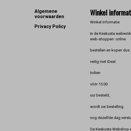
Footer
Winkel informat
Algemene
voorwaarden
Winkel informatie
Privacy Policy
In de Keskusta webwinke
web-shoppen: online
bestellen en kopen dus. 
veilig met iDeal.
Indien
vóór 15.00
uur besteld,
wordt uw bestelling
nog dezelfde dag verstu
De Keskusta Webshop en