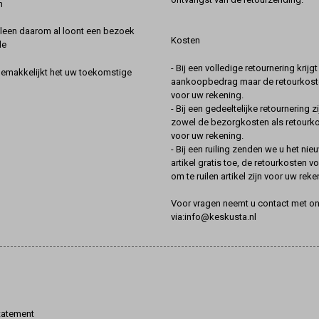
n
lleen daarom al loont een bezoek
Kosten
de
- Bij een volledige retournering krijg
gemakkelijkt het uw toekomstige
aankoopbedrag maar de retourkoste
voor uw rekening.
- Bij een gedeeltelijke retournering zi
zowel de bezorgkosten als retourk
voor uw rekening.
- Bij een ruiling zenden we u het nie
artikel gratis toe, de retourkosten v
om te ruilen artikel zijn voor uw reke
Voor vragen neemt u contact met o
via:info@keskusta.nl
tatement