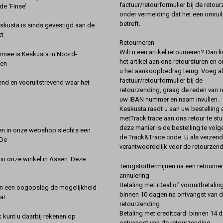
factuur/retourformulier bij de retou
de ‘Finse’
onder vermelding dat het een omruil
betreft.
kusta is sinds gevestigd aan de
et
Retourneren
Wilt u een artikel retourneren? Dan k
rmee is Keskusta in Noord-
het artikel aan ons retoursturen en 
een
u het aankoopbedrag terug. Voeg alt
factuur/retourformulier bij de
nd en vooruitstrevend waar het
retourzending, graag de reden van r
uw IBAN nummer en naam invullen.
Keskusta raadt u aan uw bestelling a
metTrack trace aan ons retour te stu
deze manier is de bestelling te vol
en in onze webshop slechts een
de Track&Trace code. U als verzend
 De
verantwoordelijk voor de retourzend
 in onze winkel in Assen. Deze
Terugstorttermijnen na een retourner
annulering
Betaling met iDeal of vooruitbetaling
in een oogopslag de mogelijkheid
binnen 10 dagen na ontvangst van 
ar
retourzending
Betaling met creditcard: binnen 14 
k kunt u daarbij rekenen op
ontvangst van de retourzending.