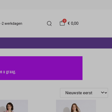
0
€ 0,00
 1-2 werkdagen
n u graag.