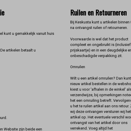
ie
Ruilen en Retourneren
Bij Keskusta kunt u artikelen binnen
na ontvangst ruilen of retourneren.
l kunt u gemakkelijk vanuit huis
Voorwaarde is wel dat het product
compleet en ongebruikt is (inclusief
prijskaartje) en in een deugdelijke e
De artikelen betaalt u
onbeschadigde verpakking zit.
Omruilen
Wilt u een artikel omruilen? Dan kun
nieuw artikel bestellen in de websh
kiest u voor 'afhalen in de winkel' al
verzendwijze, bij opmerkingen notee
het een omruiling betreft. Vervolgen
u het te ruilen artikel aan ons retour.
wij deze ontvangen versturen wij he
artikel op. Het eventuele verschil wor
urd.
ontvangst van het artikel door ons
verrekend. Voeg altijd het
 Website zijn beide een