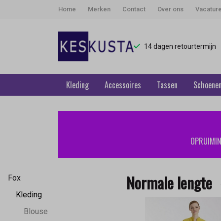
Home
Merken
Contact
Over ons
Vacatur
14 dagen retourtermijn
Kleding
Accessoires
Tassen
Schoene
Normale
lengte
OPRUIMING
-
Keskusta
Normale lengte
Fox
Kleding
Blouse