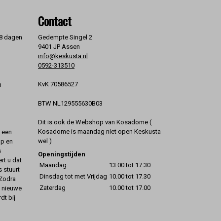
Contact
 8 dagen
Gedempte Singel 2
9401 JP Assen
info@keskusta.nl
0592-313510
KvK 70586527
n
BTW NL129555630B03
Dit is ook de Webshop van Kosadome (
Kosadome is maandag niet open Keskusta
t een
wel )
op en
s
Openingstijden
rt u dat
Maandag
13.00 tot 17.30
s stuurt
Dinsdag tot met Vrijdag
10.00 tot 17.30
 Zodra
Zaterdag
10.00 tot 17.00
t nieuwe
dt bij