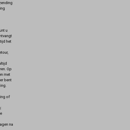
rzending
ing
unt u
ontvangt
ijd het
etour,
ltijd
ren. Op
gen met
er bent
ing.
ing of
:
de
dagen na