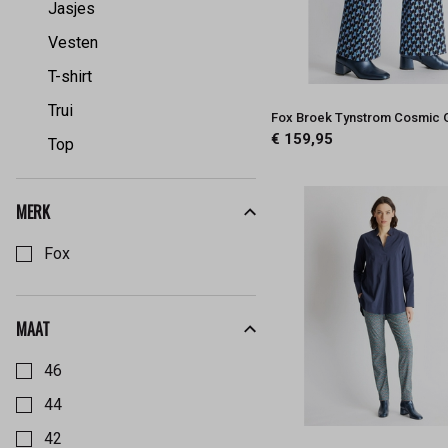
Jasjes
Vesten
T-shirt
Trui
Fox Broek Tynstrom Cosmic 
€ 159,95
Top
MERK
Kies een Merk om op te filteren
Fox
MAAT
Kies een Maat om op te filteren
46
44
42