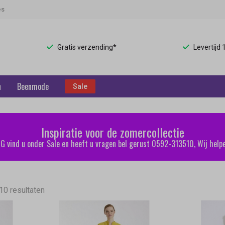
es
Gratis verzending*
Levertijd
n
Beenmode
Sale
Inspiratie voor de zomercollectie
 vind u onder Sale en heeft u vragen bel gerust 0592-313510, Wij helpe
10 resultaten