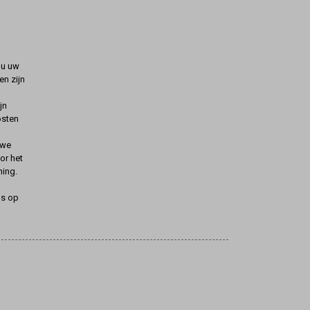
t u uw
n zijn
jn
osten
uwe
oor het
ning.
ns op