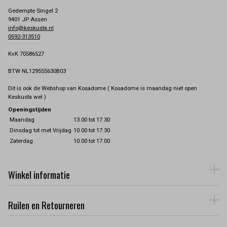
Gedempte Singel 2
9401 JP Assen
info@keskusta.nl
0592-313510
KvK 70586527
BTW NL129555630B03
Dit is ook de Webshop van Kosadome ( Kosadome is maandag niet open
Keskusta wel )
Openingstijden
Maandag
13.00 tot 17.30
Dinsdag tot met Vrijdag
10.00 tot 17.30
Zaterdag
10.00 tot 17.00
Winkel informatie
Ruilen en Retourneren