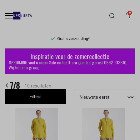
0
Gratis verzending*
7/8
Inspiratie voor de zomercollectie
-
OPRUIMING vind u onder Sale en heeft u vragen bel gerust 0592-313510,
Wij helpen u graag.
Keskusta
7/8
10 resultaten
Filters