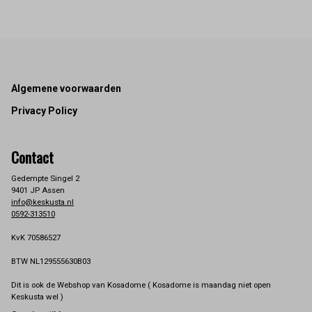
Footer
Algemene voorwaarden
Privacy Policy
Contact
Gedempte Singel 2
9401 JP Assen
info@keskusta.nl
0592-313510
KvK 70586527
BTW NL129555630B03
Dit is ook de Webshop van Kosadome ( Kosadome is maandag niet open
Keskusta wel )