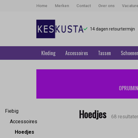
Home
Merken
Contact
Over ons
Vacatur
14 dagen retourtermijn
Kleding
Accessoires
Tassen
Schoene
Hoedjes
-
OPRUIMING
Keskusta
Hoedjes
Fiebig
68 resultate
Accessoires
Hoedjes