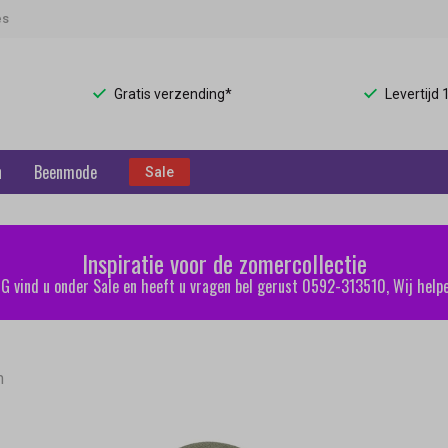
es
Gratis verzending*
Levertijd
n
Beenmode
Sale
Inspiratie voor de zomercollectie
 vind u onder Sale en heeft u vragen bel gerust 0592-313510, Wij helpe
n