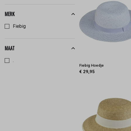
MERK
Kies een Merk om op te filteren
Fiebig
MAAT
Kies een Maat om op te filteren
.
Fiebig Hoedje
€ 29,95