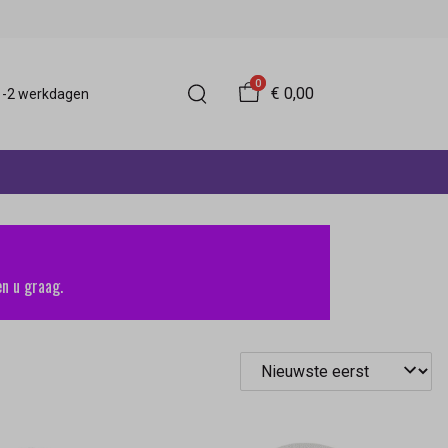
0
€ 0,00
 1-2 werkdagen
n u graag.