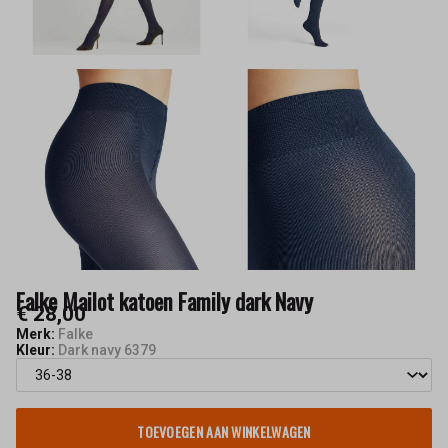
Keskusta
Falke Mailot katoen Family dark Navy
€ 28,00
Merk:
Falke
Kleur:
Dark navy 6379
TOEVOEGEN AAN WINKELWAGEN