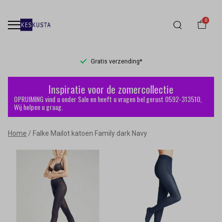
0
Gratis verzending*
Falke
Inspiratie voor de zomercollectie
Mailot
OPRUIMING vind u onder Sale en heeft u vragen bel gerust 0592-313510,
Wij helpen u graag.
katoen
Home
Falke Mailot katoen Family dark Navy
Family
dark
Navy
-