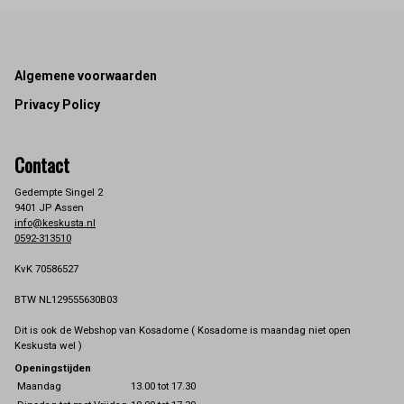
Footer
Algemene voorwaarden
Privacy Policy
Contact
Gedempte Singel 2
9401 JP Assen
info@keskusta.nl
0592-313510
KvK 70586527
BTW NL129555630B03
Dit is ook de Webshop van Kosadome ( Kosadome is maandag niet open
Keskusta wel )
Openingstijden
Maandag
13.00 tot 17.30