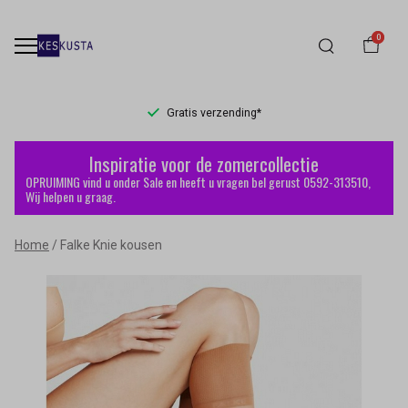
0
Gratis verzending*
Falke
Inspiratie voor de zomercollectie
Knie
OPRUIMING vind u onder Sale en heeft u vragen bel gerust 0592-313510,
Wij helpen u graag.
kousen
Home
Falke Knie kousen
-
Keskusta