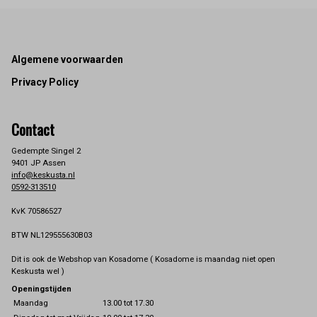
Footer
Algemene voorwaarden
Privacy Policy
Contact
Gedempte Singel 2
9401 JP Assen
info@keskusta.nl
0592-313510
KvK 70586527
BTW NL129555630B03
Dit is ook de Webshop van Kosadome ( Kosadome is maandag niet open
Keskusta wel )
Openingstijden
Maandag
13.00 tot 17.30