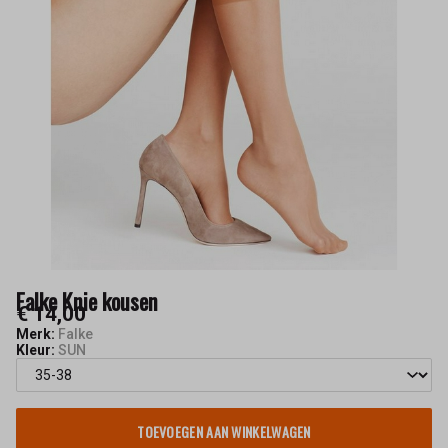
Falke Knie kousen
€ 14,00
Merk:
Falke
Kleur:
SUN
TOEVOEGEN AAN WINKELWAGEN