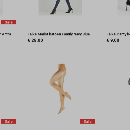
Sale
r Antra
Falke Mailot katoen Family Navy Blue
Falke Panty 
€ 28,00
€ 9,00
Sale
Sale