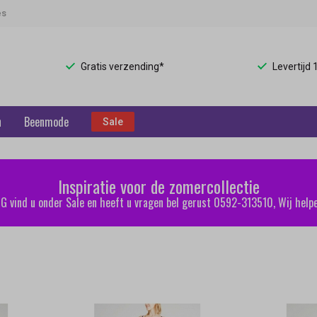
es
Gratis verzending*
Levertijd
n
Beenmode
Sale
Inspiratie voor de zomercollectie
 vind u onder Sale en heeft u vragen bel gerust 0592-313510, Wij helpe