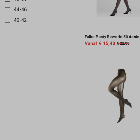
44-46
40-42
39-42
Falke Panty Bewerkt 50 denie
38-40
Vanaf € 15,40
€ 22,00
36-38
35-38