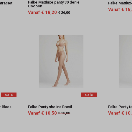
Falke Mattluxe panty 30 denie
traciet
Falke Mattlux
Cocoon
Vanaf € 18
Vanaf € 18,20
€ 26,00
Sale
Sale
r Black
Falke Panty shelina Brasil
Falke Panty t
Vanaf € 10,50
Vanaf € 10
€ 15,00