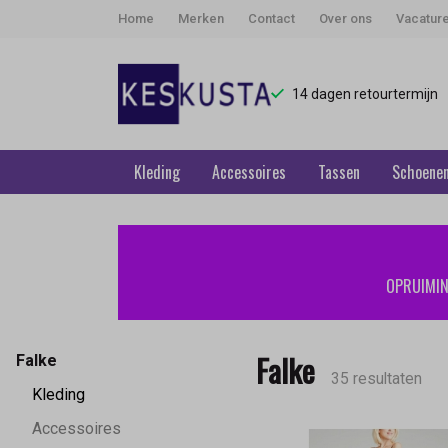
Home
Merken
Contact
Over ons
Vacatur
14 dagen retourtermijn
Kleding
Accessoires
Tassen
Schoene
Falke
-
OPRUIMING
Keskusta
Falke
Falke
35 resultaten
Kleding
Accessoires