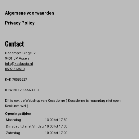
Footer
Algemene voorwaarden
Privacy Policy
Contact
Gedempte Singel 2
9401 JP Assen
info@keskusta.nl
0592-313510
KvK 70586527
BTW NL129555630B03
Dit is ook de Webshop van Kosadome ( Kosadome is maandag niet open
Keskusta wel )
Openingstijden
Maandag
13.00 tot 17.30
Dinsdag tot met Vrijdag
10.00 tot 17.30
Zaterdag
10.00 tot 17.00