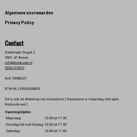
Footer
Algemene voorwaarden
Privacy Policy
Contact
Gedempte Singel 2
9401 JP Assen
info@keskusta.nl
0592-313510
KvK 70586527
BTW NL129555630B03
Dit is ook de Webshop van Kosadome ( Kosadome is maandag niet open
Keskusta wel )
Openingstijden
Maandag
13.00 tot 17.30
Dinsdag tot met Vrijdag
10.00 tot 17.30
Zaterdag
10.00 tot 17.00