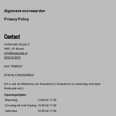
Footer
Algemene voorwaarden
Privacy Policy
Contact
Gedempte Singel 2
9401 JP Assen
info@keskusta.nl
0592-313510
KvK 70586527
BTW NL129555630B03
Dit is ook de Webshop van Kosadome ( Kosadome is maandag niet open
Keskusta wel )
Openingstijden
Maandag
13.00 tot 17.30
Dinsdag tot met Vrijdag
10.00 tot 17.30
Zaterdag
10.00 tot 17.00