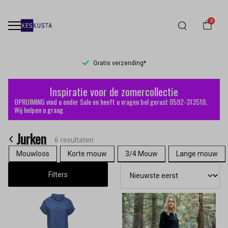
0
Gratis verzending*
Jurken
Inspiratie voor de zomercollectie
-
OPRUIMING vind u onder Sale en heeft u vragen bel gerust 0592-313510,
Wij helpen u graag.
Keskusta
Jurken
6 resultaten
Mouwloos
Korte mouw
3/4 Mouw
Lange mouw
Filters