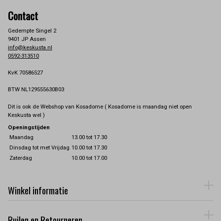
Contact
Gedempte Singel 2
9401 JP Assen
info@keskusta.nl
0592-313510
KvK 70586527
BTW NL129555630B03
Dit is ook de Webshop van Kosadome ( Kosadome is maandag niet open
Keskusta wel )
Openingstijden
Maandag
13.00 tot 17.30
Dinsdag tot met Vrijdag
10.00 tot 17.30
Zaterdag
10.00 tot 17.00
Winkel informatie
Ruilen en Retourneren