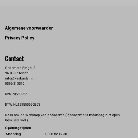
Footer
Algemene voorwaarden
Privacy Policy
Contact
Gedempte Singel 2
9401 JP Assen
info@keskusta.nl
0592-313510
KvK 70586527
BTW NL129555630B03
Dit is ook de Webshop van Kosadome ( Kosadome is maandag niet open
Keskusta wel )
Openingstijden
Maandag
13.00 tot 17.30