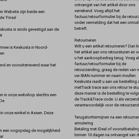
ontvangst van het artikel door ons
verrekend. Voeg altijd het
 Website zijn beide een
factuur/retourformulier bij de retou
de ‘Finse’
onder vermelding dat het een omruil
betreft.
kusta is sinds gevestigd aan de
et
Retourneren
Wilt u een artikel retourneren? Dan k
rmee is Keskusta in Noord-
het artikel aan ons retoursturen en 
een
u het aankoopbedrag terug. Voeg alt
factuur/retourformulier bij de
nd en vooruitstrevend waar het
retourzending, graag de reden van r
uw IBAN nummer en naam invullen.
Keskusta raadt u aan uw bestelling a
metTrack trace aan ons retour te stu
deze manier is de bestelling te vol
en in onze webshop slechts een
de Track&Trace code. U als verzend
 De
verantwoordelijk voor de retourzend
 in onze winkel in Assen. Deze
Terugstorttermijnen na een retourner
annulering
Betaling met iDeal of vooruitbetaling
in een oogopslag de mogelijkheid
binnen 10 dagen na ontvangst van 
ar