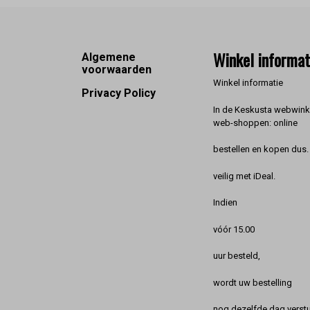
Footer
Winkel informat
Algemene
voorwaarden
Winkel informatie
Privacy Policy
In de Keskusta webwinke
web-shoppen: online
bestellen en kopen dus. 
veilig met iDeal.
Indien
vóór 15.00
uur besteld,
wordt uw bestelling
nog dezelfde dag verstu