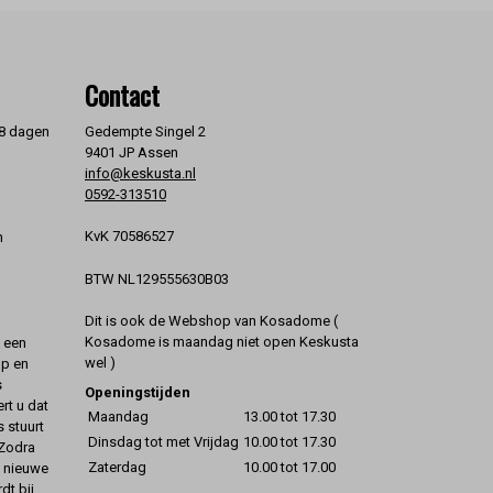
Contact
 8 dagen
Gedempte Singel 2
9401 JP Assen
info@keskusta.nl
0592-313510
KvK 70586527
n
BTW NL129555630B03
Dit is ook de Webshop van Kosadome (
Kosadome is maandag niet open Keskusta
t een
wel )
op en
s
Openingstijden
rt u dat
Maandag
13.00 tot 17.30
s stuurt
Dinsdag tot met Vrijdag
10.00 tot 17.30
 Zodra
Zaterdag
10.00 tot 17.00
t nieuwe
dt bij