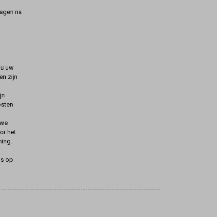
dagen na
t u uw
n zijn
jn
osten
uwe
oor het
ning.
ns op