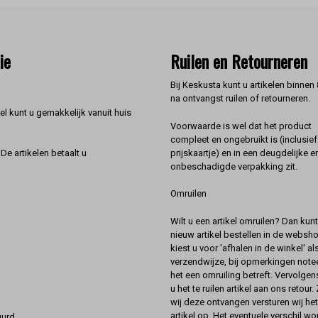
ie
Ruilen en Retourneren
Bij Keskusta kunt u artikelen binnen
na ontvangst ruilen of retourneren.
l kunt u gemakkelijk vanuit huis
Voorwaarde is wel dat het product
compleet en ongebruikt is (inclusief
prijskaartje) en in een deugdelijke e
De artikelen betaalt u
onbeschadigde verpakking zit.
Omruilen
Wilt u een artikel omruilen? Dan kun
nieuw artikel bestellen in de websh
kiest u voor 'afhalen in de winkel' al
verzendwijze, bij opmerkingen notee
het een omruiling betreft. Vervolgen
u het te ruilen artikel aan ons retour.
wij deze ontvangen versturen wij he
artikel op. Het eventuele verschil wor
urd.