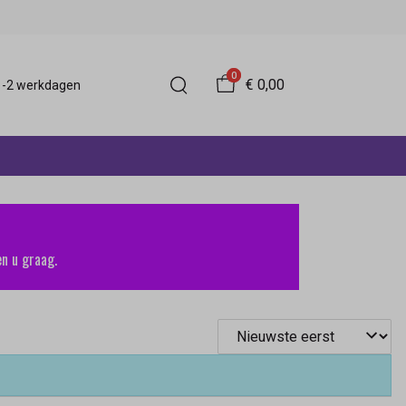
0
€ 0,00
 1-2 werkdagen
n u graag.