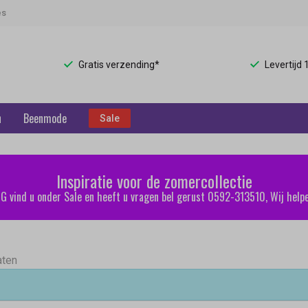
es
Gratis verzending*
Levertijd
n
Beenmode
Sale
Inspiratie voor de zomercollectie
 vind u onder Sale en heeft u vragen bel gerust 0592-313510, Wij helpe
aten