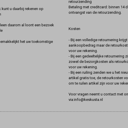
retourzending
Betaling met creditcard: binnen 14 
k kunt u daarbij rekenen op
ontvangst van de retourzending.
n
lleen daarom al loont een bezoek
Kosten
de
- Bij een volledige retournering krijg
gemakkelijkt het uw toekomstige
aankoopbedrag maar de retourkoste
voor uw rekening.
- Bij een gedeeltelijke retournering zi
zowel de bezorgkosten als retourk
voor uw rekening.
- Bij een ruiling zenden we u het nie
artikel gratis toe, de retourkosten v
om te ruilen artikel zijn voor uw reke
Voor vragen neemt u contact met o
via:info@keskusta.nl