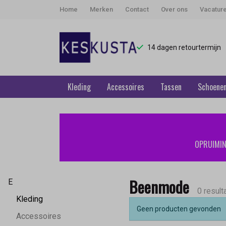
Home
Merken
Contact
Over ons
Vacatur
14 dagen retourtermijn
Kleding
Accessoires
Tassen
Schoene
Beenmode
-
OPRUIMING
Keskusta
Beenmode
E
0 result
Kleding
Geen producten gevonden
Accessoires