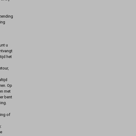
rzending
ing
unt u
ontvangt
ijd het
etour,
ltijd
ren. Op
gen met
er bent
ing.
ing of
:
de