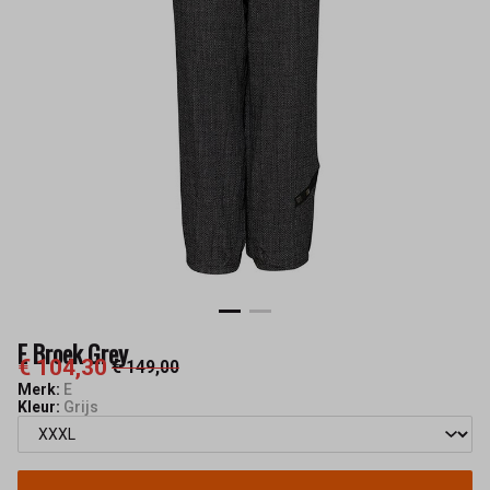
E Broek Grey
€ 104,30
€ 149,00
Merk:
E
Kleur:
Grijs