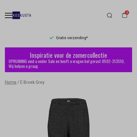
0
Gratis verzending*
E
Inspiratie voor de zomercollectie
Broek
OPRUIMING vind u onder Sale en heeft u vragen bel gerust 0592-313510,
Wij helpen u graag.
Grey
Home
E Broek Grey
-
Keskusta