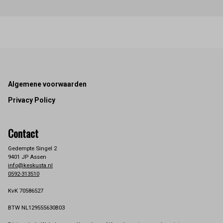
Footer
Algemene voorwaarden
Privacy Policy
Contact
Gedempte Singel 2
9401 JP Assen
info@keskusta.nl
0592-313510
KvK 70586527
BTW NL129555630B03