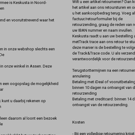
Wilt u een artikel retourneren? Dan k
rmee is Keskusta in Noord-
het artikel aan ons retoursturen en 
een
u het aankoopbedrag terug. Voeg alt
factuur/retourformulier bij de
nd en vooruitstrevend waar het
retourzending, graag de reden van r
uw IBAN nummer en naam invullen.
Keskusta raadt u aan uw bestelling a
metTrack trace aan ons retour te stu
deze manier is de bestelling te vol
en in onze webshop slechts een
de Track&Trace code. U als verzend
 De
verantwoordelijk voor de retourzend
 in onze winkel in Assen. Deze
Terugstorttermijnen na een retourner
annulering
Betaling met iDeal of vooruitbetaling
in een oogopslag de mogelijkheid
binnen 10 dagen na ontvangst van 
ar
retourzending
Betaling met creditcard: binnen 14 
k kunt u daarbij rekenen op
ontvangst van de retourzending.
n
lleen daarom al loont een bezoek
Kosten
de
- Bij een volledige retournering krijg