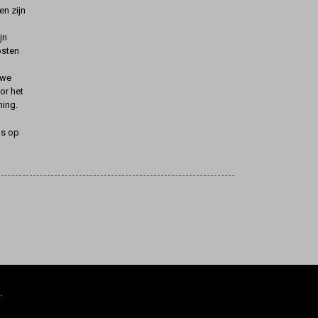
n zijn
jn
osten
uwe
oor het
ning.
ns op
.