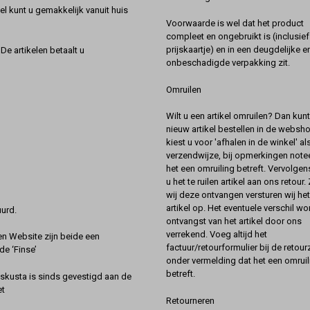
l kunt u gemakkelijk vanuit huis
Voorwaarde is wel dat het product
compleet en ongebruikt is (inclusief
prijskaartje) en in een deugdelijke e
De artikelen betaalt u
onbeschadigde verpakking zit.
Omruilen
Wilt u een artikel omruilen? Dan kun
nieuw artikel bestellen in de websh
kiest u voor 'afhalen in de winkel' al
verzendwijze, bij opmerkingen notee
het een omruiling betreft. Vervolgen
u het te ruilen artikel aan ons retour.
wij deze ontvangen versturen wij he
artikel op. Het eventuele verschil wor
urd.
ontvangst van het artikel door ons
verrekend. Voeg altijd het
 Website zijn beide een
factuur/retourformulier bij de retou
de ‘Finse’
onder vermelding dat het een omruil
betreft.
kusta is sinds gevestigd aan de
et
Retourneren