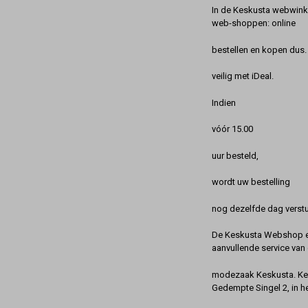
In de Keskusta webwinke
web-shoppen: online
bestellen en kopen dus. 
veilig met iDeal.
Indien
vóór 15.00
uur besteld,
wordt uw bestelling
nog dezelfde dag verstu
De Keskusta Webshop en
aanvullende service van 
modezaak Keskusta. Kes
Gedempte Singel 2, in h