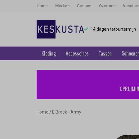
Home
Merken
Contact
Over ons
Vacatur
14 dagen retourtermijn
Kleding
Accessoires
Tassen
Schoene
E
Broek
OPRUIMING
-
Army
Home
E Broek - Army
-