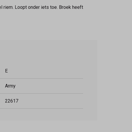
l riem. Loopt onder iets toe. Broek heeft
E
Army
22617