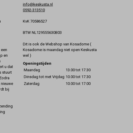
info@keskusta.nl
0592-313510
KvK 70586527
n
BTW NL129555630B03
Dit is ook de Webshop van Kosadome (
Kosadome is maandag niet open Keskusta
t een
wel )
op en
s
Openingstijden
rt u dat
Maandag
13.00 tot 17.30
s stuurt
Dinsdag tot met Vrijdag
10.00 tot 17.30
 Zodra
Zaterdag
10.00 tot 17.00
t nieuwe
dt bij
rzending
ing