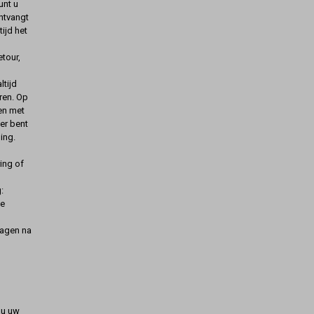
unt u
ontvangt
ijd het
etour,
ltijd
ren. Op
gen met
er bent
ing.
ing of
:
de
dagen na
t u uw