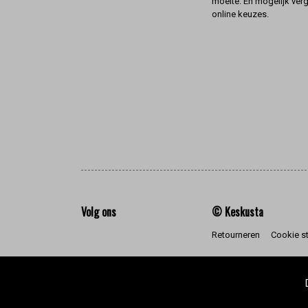
moeite. En mogelijk ver
online keuzes.
Volg ons
© Keskusta
Retourneren
Cookie s