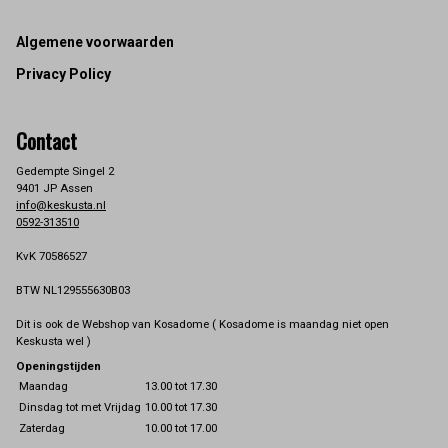
Footer
Algemene voorwaarden
Privacy Policy
Contact
Gedempte Singel 2
9401 JP Assen
info@keskusta.nl
0592-313510
KvK 70586527
BTW NL129555630B03
Dit is ook de Webshop van Kosadome ( Kosadome is maandag niet open
Keskusta wel )
Openingstijden
Maandag
13.00 tot 17.30
Dinsdag tot met Vrijdag
10.00 tot 17.30
Zaterdag
10.00 tot 17.00