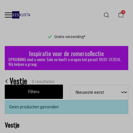
0
Gratis verzending*
Vestje
Inspiratie voor de zomercollectie
-
OPRUIMING vind u onder Sale en heeft u vragen bel gerust 0592-313510,
Wij helpen u graag.
Keskusta
Vestje
0 resultaten
Filters
Geen producten gevonden
Vestje