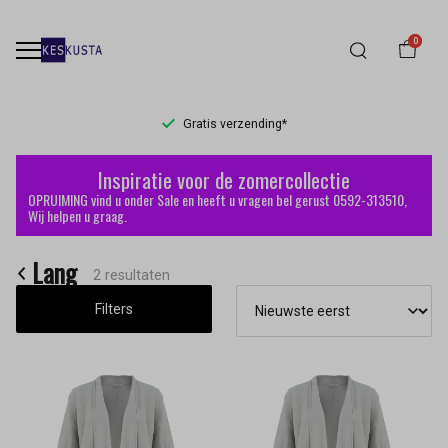
0
Gratis verzending*
Lang
Inspiratie voor de zomercollectie
-
OPRUIMING vind u onder Sale en heeft u vragen bel gerust 0592-313510,
Wij helpen u graag.
Keskusta
Lang
2 resultaten
Filters