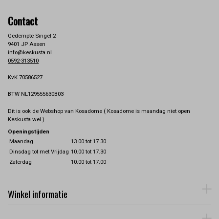
Contact
Gedempte Singel 2
9401 JP Assen
info@keskusta.nl
0592-313510
KvK 70586527
BTW NL129555630B03
Dit is ook de Webshop van Kosadome ( Kosadome is maandag niet open
Keskusta wel )
Openingstijden
Maandag
13.00 tot 17.30
Dinsdag tot met Vrijdag
10.00 tot 17.30
Zaterdag
10.00 tot 17.00
Winkel informatie