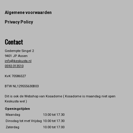
Footer
Algemene voorwaarden
Privacy Policy
Contact
Gedempte Singel 2
9401 JP Assen
info@keskusta.nl
0592-313510
KvK 70586527
BTW NL129555630B03
Dit is ook de Webshop van Kosadome ( Kosadome is maandag niet open
Keskusta wel )
Openingstijden
Maandag
13.00 tot 17.30
Dinsdag tot met Vrijdag
10.00 tot 17.30
Zaterdag
10.00 tot 17.00