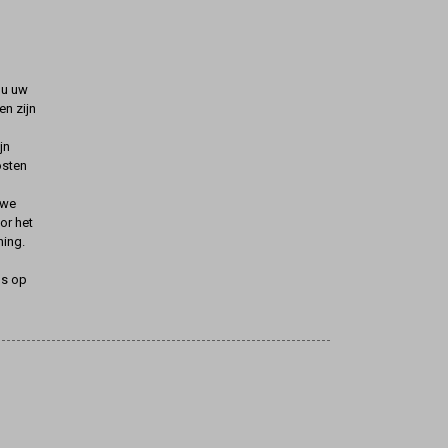
t u uw
n zijn
jn
osten
uwe
oor het
ning.
ns op