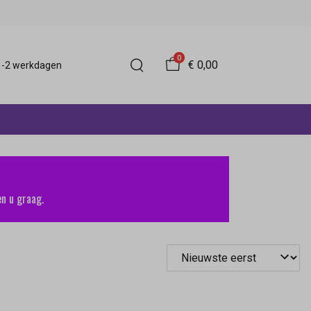
0
€ 0,00
 1-2 werkdagen
n u graag.