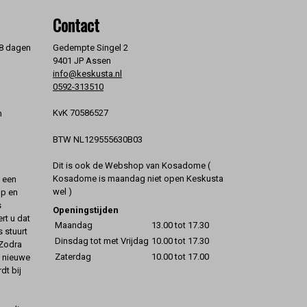
Contact
 8 dagen
Gedempte Singel 2
9401 JP Assen
info@keskusta.nl
0592-313510
KvK 70586527
n
BTW NL129555630B03
Dit is ook de Webshop van Kosadome (
Kosadome is maandag niet open Keskusta
t een
wel )
op en
s
Openingstijden
rt u dat
Maandag
13.00 tot 17.30
s stuurt
Dinsdag tot met Vrijdag
10.00 tot 17.30
 Zodra
Zaterdag
10.00 tot 17.00
t nieuwe
dt bij