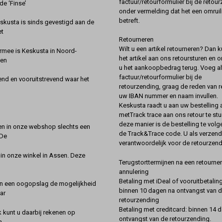
factuur/retourformulier bij de retou
de ‘Finse’
onder vermelding dat het een omruil
betreft.
kusta is sinds gevestigd aan de
et
Retourneren
Wilt u een artikel retourneren? Dan k
rmee is Keskusta in Noord-
het artikel aan ons retoursturen en 
een
u het aankoopbedrag terug. Voeg alt
factuur/retourformulier bij de
nd en vooruitstrevend waar het
retourzending, graag de reden van r
uw IBAN nummer en naam invullen.
Keskusta raadt u aan uw bestelling a
metTrack trace aan ons retour te stu
deze manier is de bestelling te vol
en in onze webshop slechts een
de Track&Trace code. U als verzend
 De
verantwoordelijk voor de retourzend
 in onze winkel in Assen. Deze
Terugstorttermijnen na een retourner
annulering
Betaling met iDeal of vooruitbetaling
in een oogopslag de mogelijkheid
binnen 10 dagen na ontvangst van 
ar
retourzending
Betaling met creditcard: binnen 14 
k kunt u daarbij rekenen op
ontvangst van de retourzending.
n