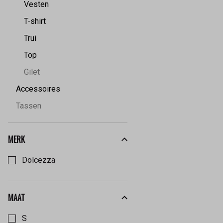
Vesten
T-shirt
Trui
Top
Gilet
Accessoires
Tassen
MERK
Kies een Merk om op te filteren
Dolcezza
MAAT
Kies een Maat om op te filteren
S