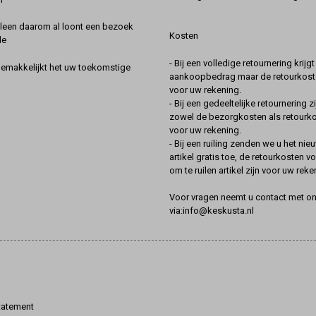
lleen daarom al loont een bezoek
Kosten
de
- Bij een volledige retournering krijg
gemakkelijkt het uw toekomstige
aankoopbedrag maar de retourkoste
voor uw rekening.
- Bij een gedeeltelijke retournering zi
zowel de bezorgkosten als retourk
voor uw rekening.
- Bij een ruiling zenden we u het nie
artikel gratis toe, de retourkosten v
om te ruilen artikel zijn voor uw reke
Voor vragen neemt u contact met o
via:info@keskusta.nl
tatement