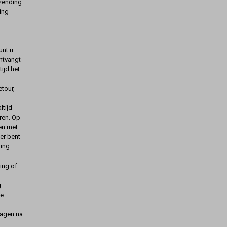
rzending
ing
unt u
ontvangt
ijd het
etour,
ltijd
ren. Op
gen met
er bent
ing.
ing of
:
de
dagen na