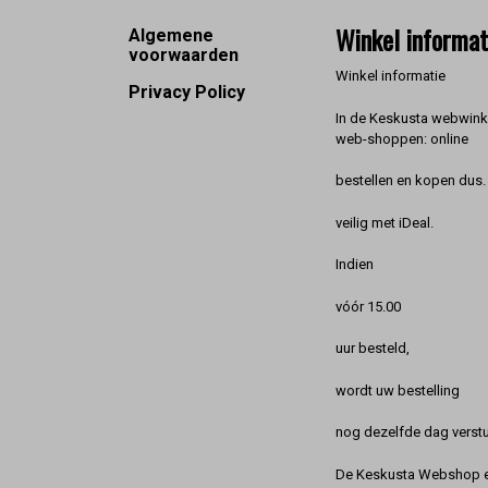
Footer
Winkel informat
Algemene
voorwaarden
Winkel informatie
Privacy Policy
In de Keskusta webwinke
web-shoppen: online
bestellen en kopen dus. 
veilig met iDeal.
Indien
vóór 15.00
uur besteld,
wordt uw bestelling
nog dezelfde dag verstu
De Keskusta Webshop en