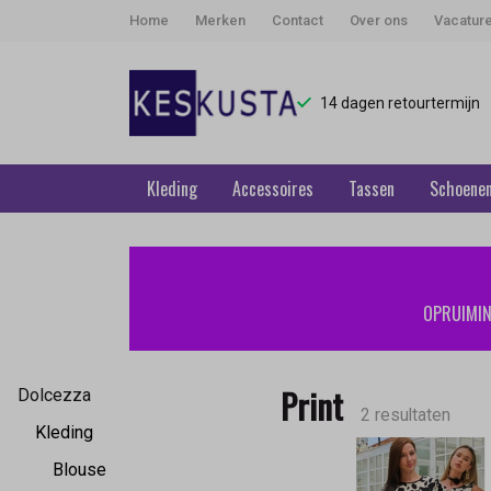
Home
Merken
Contact
Over ons
Vacatur
14 dagen retourtermijn
Kleding
Accessoires
Tassen
Schoene
Print
-
OPRUIMING
Keskusta
Print
Dolcezza
2 resultaten
Kleding
Blouse