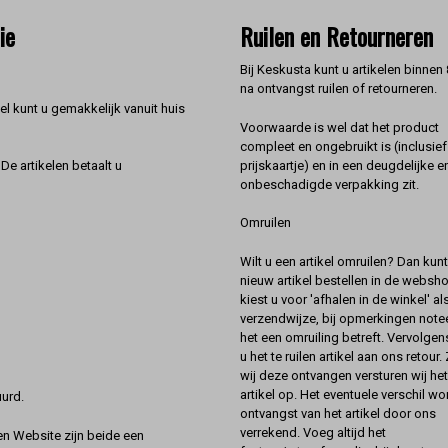
ie
Ruilen en Retourneren
Bij Keskusta kunt u artikelen binnen
na ontvangst ruilen of retourneren.
l kunt u gemakkelijk vanuit huis
Voorwaarde is wel dat het product
compleet en ongebruikt is (inclusief
prijskaartje) en in een deugdelijke e
De artikelen betaalt u
onbeschadigde verpakking zit.
Omruilen
Wilt u een artikel omruilen? Dan kun
nieuw artikel bestellen in de websh
kiest u voor 'afhalen in de winkel' al
verzendwijze, bij opmerkingen notee
het een omruiling betreft. Vervolgen
u het te ruilen artikel aan ons retour.
wij deze ontvangen versturen wij he
artikel op. Het eventuele verschil wor
urd.
ontvangst van het artikel door ons
verrekend. Voeg altijd het
 Website zijn beide een