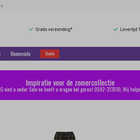
es
Gratis verzending*
Levertijd
n
Beenmode
Sale
Inspiratie voor de zomercollectie
 vind u onder Sale en heeft u vragen bel gerust 0592-313510, Wij helpe