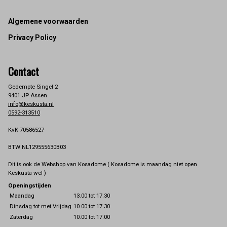
Footer
Algemene voorwaarden
Privacy Policy
Contact
Gedempte Singel 2
9401 JP Assen
info@keskusta.nl
0592-313510
KvK 70586527
BTW NL129555630B03
Dit is ook de Webshop van Kosadome ( Kosadome is maandag niet open
Keskusta wel )
Openingstijden
Maandag
13.00 tot 17.30
Dinsdag tot met Vrijdag
10.00 tot 17.30
Zaterdag
10.00 tot 17.00