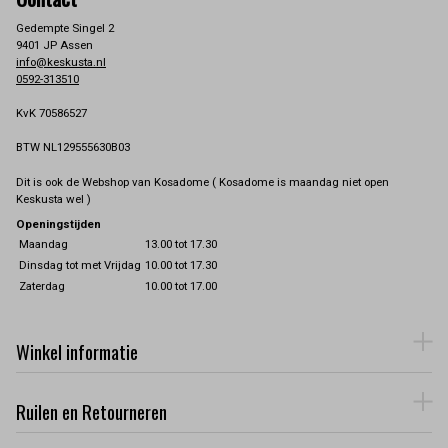
Gedempte Singel 2
9401 JP Assen
info@keskusta.nl
0592-313510
KvK 70586527
BTW NL129555630B03
Dit is ook de Webshop van Kosadome ( Kosadome is maandag niet open
Keskusta wel )
Openingstijden
Maandag
13.00 tot 17.30
Dinsdag tot met Vrijdag
10.00 tot 17.30
Zaterdag
10.00 tot 17.00
Winkel informatie
Ruilen en Retourneren