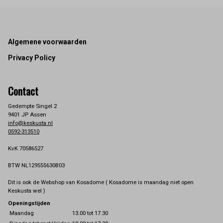
Footer
Algemene voorwaarden
Privacy Policy
Contact
Gedempte Singel 2
9401 JP Assen
info@keskusta.nl
0592-313510
KvK 70586527
BTW NL129555630B03
Dit is ook de Webshop van Kosadome ( Kosadome is maandag niet open
Keskusta wel )
Openingstijden
Maandag
13.00 tot 17.30