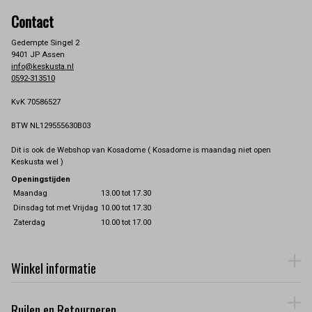
Contact
Gedempte Singel 2
9401 JP Assen
info@keskusta.nl
0592-313510
KvK 70586527
BTW NL129555630B03
Dit is ook de Webshop van Kosadome ( Kosadome is maandag niet open
Keskusta wel )
Openingstijden
Maandag
13.00 tot 17.30
Dinsdag tot met Vrijdag
10.00 tot 17.30
Zaterdag
10.00 tot 17.00
Winkel informatie
Ruilen en Retourneren